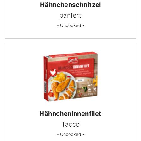
Hähnchen­schnitzel
paniert
- Uncooked -
Hähnchen­innen­filet
Tacco
- Uncooked -