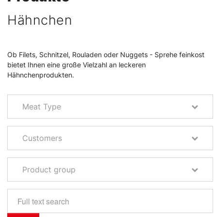
Hähnchen
Ob Filets, Schnitzel, Rouladen oder Nuggets - Sprehe feinkost
bietet Ihnen eine große Vielzahl an leckeren
Hähnchenprodukten.
Meat Type
Customers
Product group