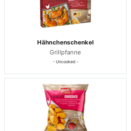
Hähnchen­schenkel
Grillpfanne
- Uncooked -