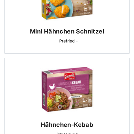
Mini Hähnchen Schnitzel
- Prefried -
Hähnchen-Kebab