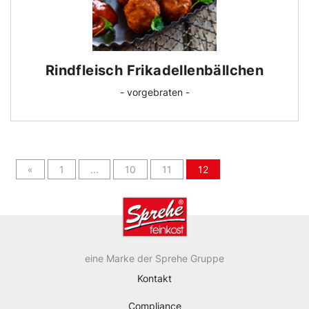
Rindfleisch Frikadellenbällchen
- vorgebraten -
(current)
«
1
...
10
11
12
eine Marke der Sprehe Gruppe
Kontakt
Compliance