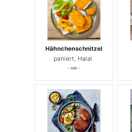
Hähnchen­schnitzel
paniert, Halal
- roh -