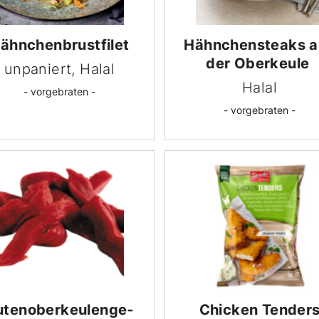
ähnchen­brust­filet
Hähnchen­steaks 
der Oberkeule
unpaniert, Halal
Halal
- vorgebraten -
- vorgebraten -
ten­ober­keulen­ge­
Chicken Tender