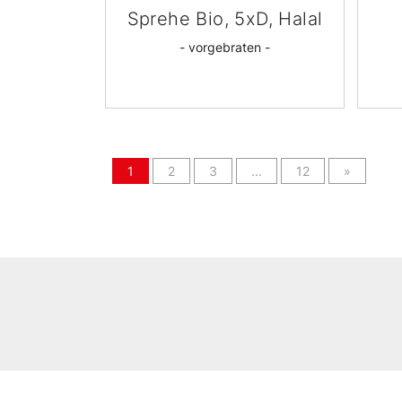
Sprehe Bio, 5xD, Halal
- vorgebraten -
(current)
1
2
3
...
12
»