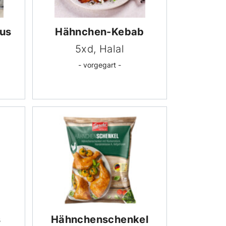
aus
Hähnchen-Kebab
5xd, Halal
- vorgegart -
s
Hähnchen­schenkel