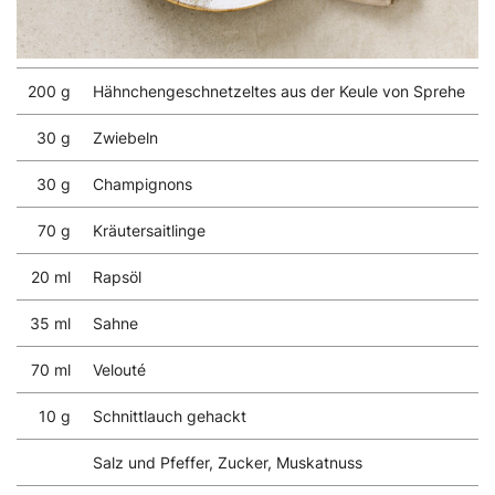
200 g
Hähnchengeschnetzeltes aus der Keule von Sprehe
30 g
Zwiebeln
30 g
Champignons
70 g
Kräutersaitlinge
20 ml
Rapsöl
35 ml
Sahne
70 ml
Velouté
10 g
Schnittlauch gehackt
Salz und Pfeffer, Zucker, Muskatnuss