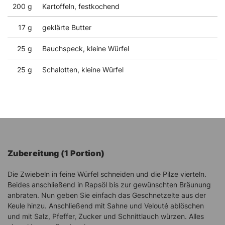
200 g
Kartoffeln, festkochend
17 g
geklärte Butter
25 g
Bauchspeck, kleine Würfel
25 g
Schalotten, kleine Würfel
Zubereitung (1 Portion)
Die Zwiebeln in feine Würfel schneiden und die Pilze vierteln.
Beides anschließend in Rapsöl bis zur gewünschten Bräunung
anbraten. Nun geben Sie einfach das Geschnetzelte aus der
Keule hinzu. Anschließend mit Sahne und Velouté ablöschen
und mit Salz, Pfeffer, Zucker und Schnittlauch würzen. Alles