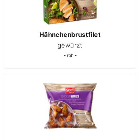
Hähnchen­brust­filet
gewürzt
- roh -