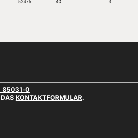
52475
40
3
1 85031-0
R DAS
KONTAKTFORMULAR
.