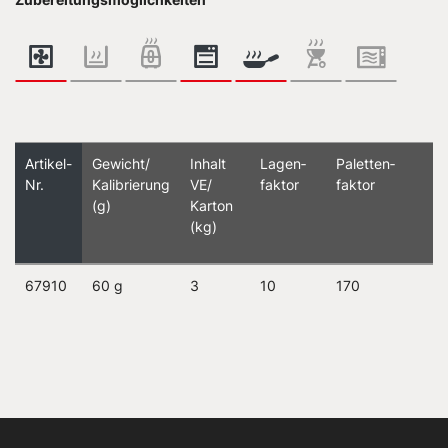
Artikel-
Gewicht/
Inhalt
Lagen­
Paletten­
Nr.
Kalibrierung
VE/
faktor
faktor
(g)
Karton
(kg)
67910
60 g
3
10
170